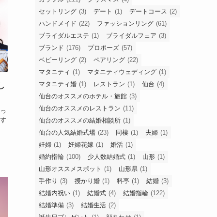
セットリング
(3)
デート
(1)
デートコース
(2)
ハンドメイド
(22)
ファッションリング
(61)
ブライダルエステ
(1)
ブライダルフェア
(3)
ブランド
(176)
プロポーズ
(57)
ベビーリング
(2)
ペアリング
(22)
マタニティ
(1)
マタニティウェディング
(1)
マタニティ婚
(1)
レストラン
(1)
仙台
(4)
し
仙台のオススメのホテル・旅館
(3)
仙台のオススメのレストラン
(11)
っ
す
仙台のオススメの結婚相談所
(1)
仙台の人気結婚式場
(23)
同棲
(1)
夫婦
(1)
妊婦
(1)
妊婦花嫁
(1)
婚活
(1)
婚約指輪
(100)
少人数結婚式
(1)
山形
(1)
山形オススメスポット
(1)
山形県
(1)
手作り
(3)
授かり婚
(1)
料亭
(1)
結婚
(3)
結婚内祝い
(1)
結婚式
(4)
結婚指輪
(122)
結婚準備
(3)
結婚生活
(2)