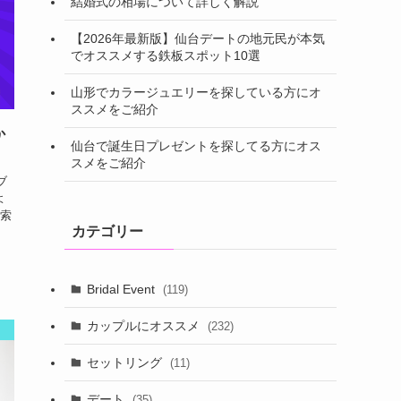
結婚式の相場について詳しく解説
【2026年最新版】仙台デートの地元民が本気
でオススメする鉄板スポット10選
山形でカラージュエリーを探している方にオ
ススメをご紹介
か
仙台で誕生日プレゼントを探してる方にオス
スメをご紹介
ブ
よ
索
カテゴリー
Bridal Event
(119)
カップルにオススメ
(232)
セットリング
(11)
デート
(35)