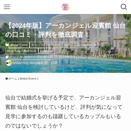
【2024年版】アーカンジェル迎賓館 仙台
の口コミ・評判を徹底調査！
Bridal Event
カップルにオススメ
仙台で人気の結婚式場
結婚準備の基礎知識
結婚生活
2024年5月12日
2024年5月27日
カップル
仙台の人気結婚式場
bridal ring story編集部 EMI
ホーム
Bridal Event
仙台で結婚式を挙げる予定で、アーカンジェル迎
賓館 仙台を検討しているけど、評判が気になって
見学に参加するのも躊躇しているカップルもいる
のではないでしょうか？