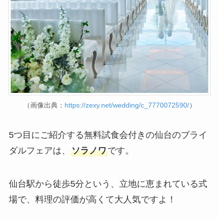
（画像出典：
https://zexy.net/wedding/c_7770072590/
）
5つ目にご紹介する無料試食会付きの仙台のブライ
ダルフェアは、
ソラノワ
です。
仙台駅から徒歩5分という、立地に恵まれている式
場で、料理の評価が高くて大人気ですよ！