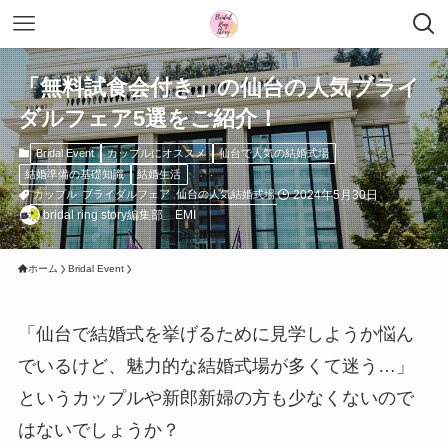
「無料試食会付き」の仙台の人気ブライ
ダルフェア5選をご紹介！
Bridal Event
カップルにオススメ
仙台で人気の結婚式場
結婚準備の基礎知識
結婚生活
2024年5月30日
カップル
ブライダルフェア
仙台の人気結婚式場
bridal ring story編集部 EMI
ホーム
Bridal Event
「仙台で結婚式を挙げるために見学しようか悩ん
でいるけど、魅力的な結婚式場が多くて迷う…」
というカップルや新郎新婦の方も少なくないので
はないでしょうか？