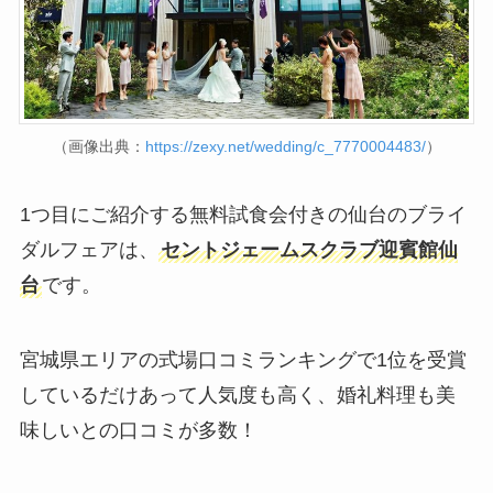
（画像出典：
https://zexy.net/wedding/c_7770004483/
）
1つ目にご紹介する無料試食会付きの仙台のブライ
ダルフェアは、
セントジェームスクラブ迎賓館仙
台
です。
宮城県エリアの式場口コミランキングで1位を受賞
しているだけあって人気度も高く、婚礼料理も美
味しいとの口コミが多数！