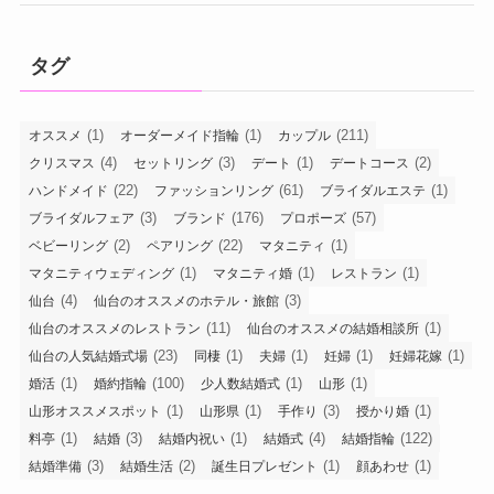
タグ
(1)
(1)
(211)
オススメ
オーダーメイド指輪
カップル
(4)
(3)
(1)
(2)
クリスマス
セットリング
デート
デートコース
(22)
(61)
(1)
ハンドメイド
ファッションリング
ブライダルエステ
(3)
(176)
(57)
ブライダルフェア
ブランド
プロポーズ
(2)
(22)
(1)
ベビーリング
ペアリング
マタニティ
(1)
(1)
(1)
マタニティウェディング
マタニティ婚
レストラン
(4)
(3)
仙台
仙台のオススメのホテル・旅館
(11)
(1)
仙台のオススメのレストラン
仙台のオススメの結婚相談所
(23)
(1)
(1)
(1)
(1)
仙台の人気結婚式場
同棲
夫婦
妊婦
妊婦花嫁
(1)
(100)
(1)
(1)
婚活
婚約指輪
少人数結婚式
山形
(1)
(1)
(3)
(1)
山形オススメスポット
山形県
手作り
授かり婚
(1)
(3)
(1)
(4)
(122)
料亭
結婚
結婚内祝い
結婚式
結婚指輪
(3)
(2)
(1)
(1)
結婚準備
結婚生活
誕生日プレゼント
顔あわせ