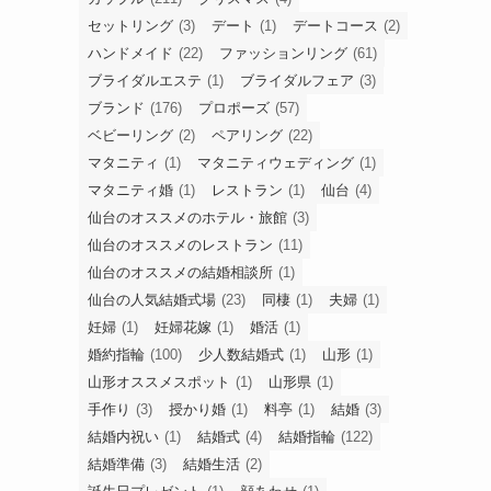
セットリング
(3)
デート
(1)
デートコース
(2)
ハンドメイド
(22)
ファッションリング
(61)
ブライダルエステ
(1)
ブライダルフェア
(3)
ブランド
(176)
プロポーズ
(57)
ベビーリング
(2)
ペアリング
(22)
マタニティ
(1)
マタニティウェディング
(1)
マタニティ婚
(1)
レストラン
(1)
仙台
(4)
仙台のオススメのホテル・旅館
(3)
仙台のオススメのレストラン
(11)
仙台のオススメの結婚相談所
(1)
仙台の人気結婚式場
(23)
同棲
(1)
夫婦
(1)
妊婦
(1)
妊婦花嫁
(1)
婚活
(1)
婚約指輪
(100)
少人数結婚式
(1)
山形
(1)
山形オススメスポット
(1)
山形県
(1)
手作り
(3)
授かり婚
(1)
料亭
(1)
結婚
(3)
結婚内祝い
(1)
結婚式
(4)
結婚指輪
(122)
結婚準備
(3)
結婚生活
(2)