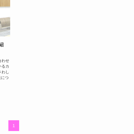
紹
合わせ
いるカ
さわし
装につ
1