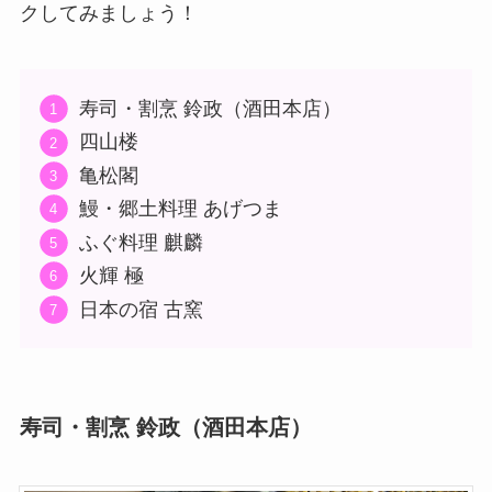
クしてみましょう！
寿司・割烹 鈴政（酒田本店）
四山楼
亀松閣
鰻・郷土料理 あげつま
ふぐ料理 麒麟
火輝 極
日本の宿 古窯
寿司・割烹 鈴政（酒田本店）