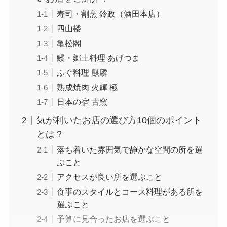
寿司・割烹 鈴政（酒田本店）
四山楼
亀松閣
鰻・郷土料理 あげつま
ふぐ料理 麒麟
熟成焼肉 火輝 極
日本の宿 古窯
気が利いたお店の選び方10個のポイント
とは？
落ち着いた雰囲気で静かな空間の所を選
ぶこと
アクセスが良い所を選ぶこと
食事のスタイルとコース料理がある所を
選ぶこと
予算に見合ったお店を選ぶこと