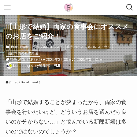
【山形で結婚】両家の食事会にオススメ
のお店をご紹介！
Bridal Event
カップルにオススメ
山形のオススメのレストラン
結婚準備の基礎知識
2025年3月30日
2025年3月31日
料亭
結婚
顔あわせ
bridal ring story編集部 EMI
ホーム
Bridal Event
「山形で結婚することが決まったから、両家の食
事会を行いたいけど、どういうお店を選んだら良
いのか分からない…」と悩んでいる新郎新婦は多
いのではないのでしょうか？