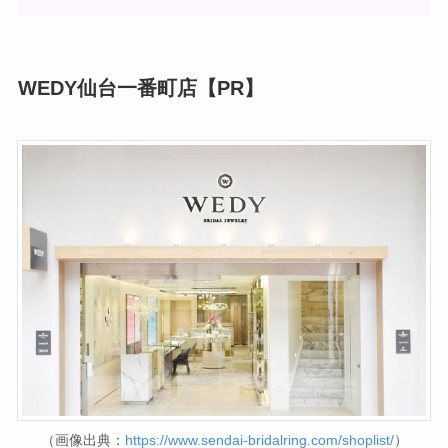
WEDY仙台一番町店【PR】
（画像出典：
https://www.sendai-bridalring.com/shoplist/
）