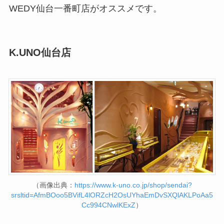
WEDY仙台一番町店がオススメです。
K.UNO仙台店
（画像出典：
https://www.k-uno.co.jp/shop/sendai?
srsltid=AfmBOoo5BVifL4lORZcH2OsUYhaEmDvSXQlAKLPoAa5
Cc994CNwlKExZ
）