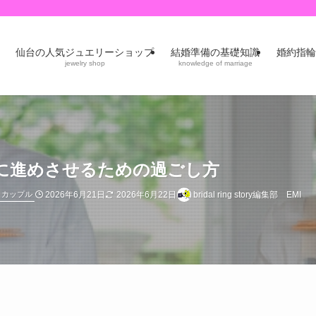
仙台の人気ジュエリーショップ
結婚準備の基礎知識
婚約指輪
jewelry shop
knowledge of marriage
に進めさせるための過ごし方
2026年6月21日
2026年6月22日
bridal ring story編集部 EMI
カップル