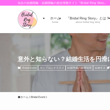
仙台の結婚指輪・結婚指輪の総合情報サイト『Bridal Ring Story』
ホーム
『Bridal Ring Story』とは？
home
about bridal ring story
意外と知らない？結婚生活を円滑
Bridal Event
カップルにオススメ
結婚準備の基礎知識
結婚生活
ホーム
Bridal Event