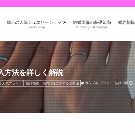
仙台の人気ジュエリーショップ
結婚準備の基礎知識
婚約指輪
jewelry shop
knowledge of marriage
入方法を詳しく解説
カップル
ブランド
結婚指輪
 人気ブランド
結婚指輪・婚約指輪に関する豆知識