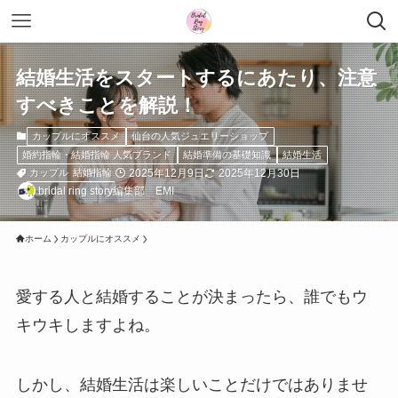
結婚生活をスタートするにあたり、注意
すべきことを解説！
カップルにオススメ
仙台の人気ジュエリーショップ
婚約指輪・結婚指輪 人気ブランド
結婚準備の基礎知識
結婚生活
2025年12月9日
2025年12月30日
カップル
結婚指輪
bridal ring story編集部 EMI
ホーム
カップルにオススメ
愛する人と結婚することが決まったら、誰でもウ
キウキしますよね。
しかし、結婚生活は楽しいことだけではありませ