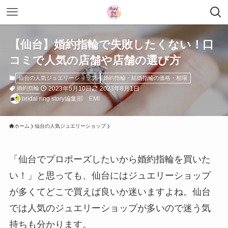
【仙台】婚約指輪で失敗したくない！口
コミで人気の店舗や店舗の選び方
仙台の人気ジュエリーショップ
婚約指輪・結婚指輪の価格・相場
2023年5月10日
2023年8月1日
婚約指輪
bridal ring story編集部 EMI
ホーム
仙台の人気ジュエリーショップ
「仙台でプロポーズしたいから婚約指輪を買いた
い！」と思っても、仙台にはジュエリーショップ
が多くてどこで買えば良いか迷いますよね。仙台
では人気のジュエリーショップが多いので迷う気
持ちも分かります。