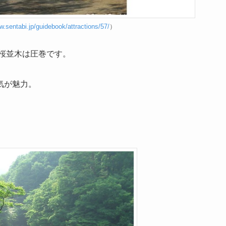
w.sentabi.jp/guidebook/attractions/57/
）
の桜並木は圧巻です。
気が魅力。