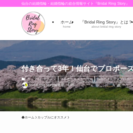
仙台の結婚指輪・結婚指輪の総合情報サイト『Bridal Ring Story』
ホーム
『Bridal Ring Story』とは？
home
about bridal ring story
付き合って3年！仙台でプロポー
カップルにオススメ
プロポーズストーリー
仙台のオススメプロポー
bridal ring story編集部 EMI
ホーム
カップルにオススメ