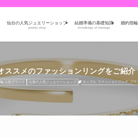
仙台の人気ジュエリーショップ
結婚準備の基礎知識
婚約指輪
jewelry shop
knowledge of marriage
オススメのファッションリングをご紹介
カップル
ファッションリング
ブラ
輪 人気ブランド
山形の人気ジュエリーショップ