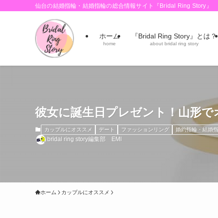
仙台の結婚指輪・結婚指輪の総合情報サイト『Bridal Ring Story』
ホーム
『Bridal Ring Story』とは？
home
about bridal ring story
彼女に誕生日プレゼント！山形で
カップルにオススメ
デート
ファッションリング
婚約指輪・結婚指
bridal ring story編集部 EMI
ホーム
カップルにオススメ