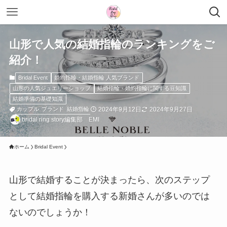
山形で人気の結婚指輪のランキングをご
紹介！
Bridal Event
婚約指輪・結婚指輪 人気ブランド
山形の人気ジュエリーショップ
結婚指輪・婚約指輪に関する豆知識
結婚準備の基礎知識
2024年9月12日
2024年9月27日
カップル
ブランド
結婚指輪
bridal ring story編集部 EMI
ホーム
Bridal Event
山形で結婚することが決まったら、次のステップ
として結婚指輪を購入する新婚さんが多いのでは
ないのでしょうか！