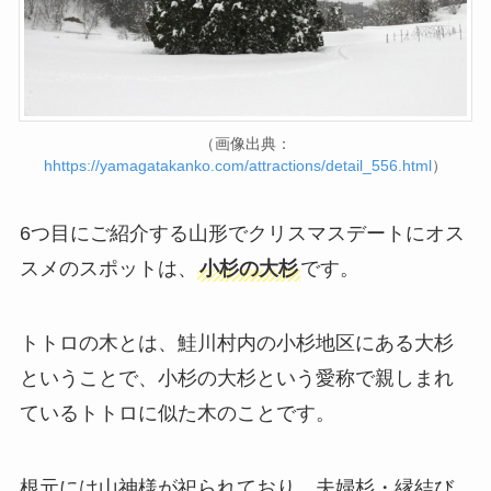
（画像出典：
h
https://yamagatakanko.com/attractions/detail_556.html
）
6つ目にご紹介する山形でクリスマスデートにオス
スメのスポットは、
小杉の大杉
です。
トトロの木とは、鮭川村内の小杉地区にある大杉
ということで、小杉の大杉という愛称で親しまれ
ているトトロに似た木のことです。
根元には山神様が祀られており、夫婦杉・縁結び