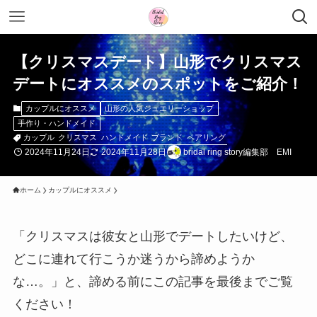
【クリスマスデート】山形でクリスマス
デートにオススメのスポットをご紹介！
カップルにオススメ
山形の人気ジュエリーショップ
手作り・ハンドメイド
カップル
クリスマス
ハンドメイド
ブランド
ペアリング
2024年11月24日
2024年11月28日
bridal ring story編集部 EMI
ホーム
カップルにオススメ
「クリスマスは彼女と山形でデートしたいけど、
どこに連れて行こうか迷うから諦めようか
な…。」と、諦める前にこの記事を最後までご覧
ください！