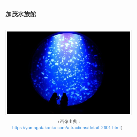
加茂水族館
（画像出典：
https://yamagatakanko.com/attractions/detail_2601.html
）