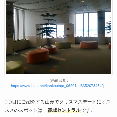
（画像出典：
https://www.jalan.net/kankou/spt_06201ad3352073434/
）
1つ目にご紹介する山形でクリスマスデートにオス
スメのスポットは、
霞城セントラル
です。