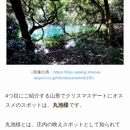
（画像出典：
https://trip-catalog.shonai-
airport.co.jp/introduce/article19/
）
4つ目にご紹介する山形でクリスマスデートにオス
スメのスポットは、
丸池様
です。
丸池様とは、庄内の映えスポットとして知られて