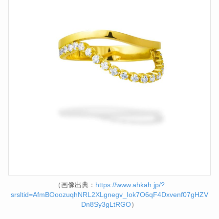
（画像出典：
https://www.ahkah.jp/?
srsltid=AfmBOoozuqhNRL2XLgnegv_Iok7O6qF4Dxvenf07gHZV
Dn8Sy3gLtRGO
）