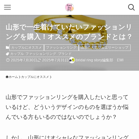
山形で一生着けていたいファッションリ
ングを購入！オススメのブランドとは？
カップルにオススメ
ファッションリング
山形の人気ジュエリーショップ
カップル
ファッションリング
ブランド
2025年7月30日
2025年7月31日
bridal ring story編集部 EMI
ホーム
カップルにオススメ
山形でファッションリングを購入したいと思って
いるけど、どういうデザインのものを選ぼうか悩
んでいる方もいるのではないのでしょうか？
しかし、山形にはオシャレなファッションリング