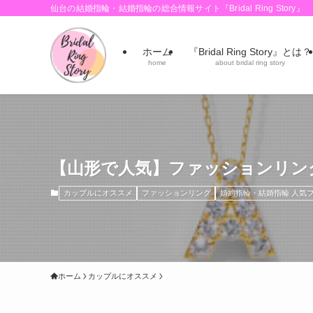
仙台の結婚指輪・結婚指輪の総合情報サイト『Bridal Ring Story』
ホーム
『Bridal Ring Story』とは？
home
about bridal ring story
【山形で人気】ファッションリン
カップルにオススメ
ファッションリング
婚約指輪・結婚指輪 人気
ホーム
カップルにオススメ