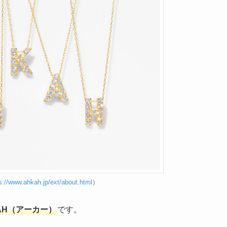
s://www.ahkah.jp/ext/about.html
）
AH（アーカー）
です。