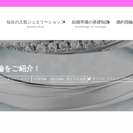
仙台の人気ジュエリーショップ
結婚準備の基礎知識
婚約指輪
jewelry shop
knowledge of marriage
指輪をご紹介！
カップル
ブランド
プロポ
気ジュエリーショップ
結婚指輪・婚約指輪に関する豆知識