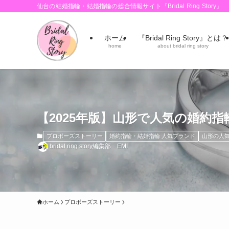
仙台の結婚指輪・結婚指輪の総合情報サイト『Bridal Ring Story』
ホーム
『Bridal Ring Story』とは？
home
about bridal ring story
【2025年版】山形で人気の婚約
プロポーズストーリー
婚約指輪・結婚指輪 人気ブランド
山形の人
bridal ring story編集部 EMI
ホーム
プロポーズストーリー