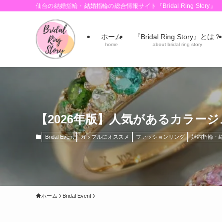
仙台の結婚指輪・結婚指輪の総合情報サイト『Bridal Ring Story』
ホーム
『Bridal Ring Story』とは？
home
about bridal ring story
【2026年版】人気があるカラー
Bridal Event
カップルにオススメ
ファッションリング
婚約指輪・
ホーム
Bridal Event