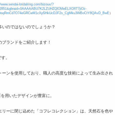
//www.sendai-bridalring.com/bizoux/?
32851&gbraid=0AAAAABU7K2LZUHZQlOMeELXOflT7jiOz-
KLQoqRmCd7O74eGRCwM1cXp5HkUcDJF2s_CgMku3WBoCtY8QAvD_BwE
）
多いのではないのでしょうか？
のブランドをご紹介します！
です。
トーンを使用しており、職人の高度な技術によって生み出され
石を用いたデザインが豊富に。
エリーに閉じ込めた「コフレコレクション」は、天然石を色や