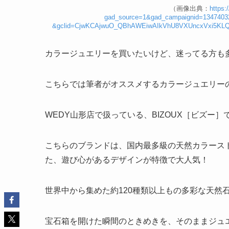
（画像出典：
https:
gad_source=1&gad_campaignid=134740
&gclid=CjwKCAjwuO_QBhAWEiwAIkVhU8VXUncxVxi5
カラージュエリーを買いたいけど、迷ってる方も
こちらでは筆者がオススメするカラージュエリー
WEDY山形店で扱っている、BIZOUX［ビズー］
こちらのブランドは、国内最多級の天然カラース
た、遊び心があるデザインが特徴で大人気！
世界中から集めた約120種類以上もの多彩な天然
宝石箱を開けた瞬間のときめきを、そのままジュ