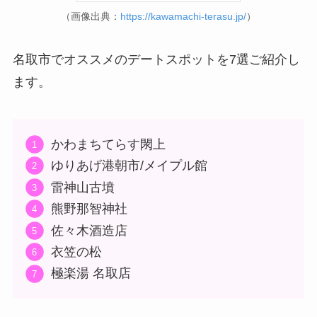
（画像出典：
https://kawamachi-terasu.jp/
）
名取市でオススメのデートスポットを7選ご紹介し
ます。
かわまちてらす閖上
ゆりあげ港朝市/メイプル館
雷神山古墳
熊野那智神社
佐々木酒造店
衣笠の松
極楽湯 名取店