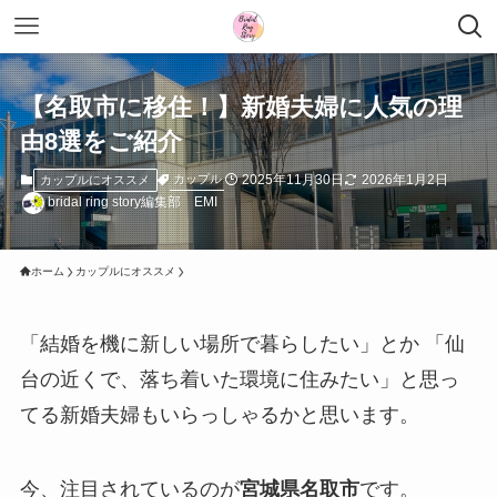
【名取市に移住！】新婚夫婦に人気の理
由8選をご紹介
2025年11月30日
2026年1月2日
カップル
カップルにオススメ
bridal ring story編集部 EMI
ホーム
カップルにオススメ
「結婚を機に新しい場所で暮らしたい」とか 「仙
台の近くで、落ち着いた環境に住みたい」と思っ
てる新婚夫婦もいらっしゃるかと思います。
今、注目されているのが
宮城県名取市
です。